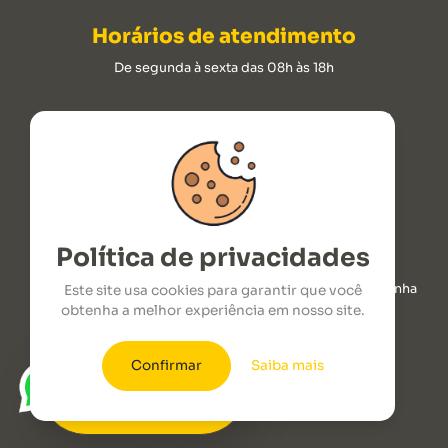
Horários de atendimento
De segunda à sexta das 08h às 18h
ROTOPLAST INDUSTRIA DE CLIMATIZADORES LTDA
CNPJ: 09.176.237/0001-00.
2026 © Todos os Direitos Reservados
Política de privacidades
ROD. SC 492 Juarez Domingos Vicari - Km 1,7 - Linha
Este site usa cookies para garantir que você
Poleto Maravilha, SC, CEP: 89874-000
obtenha a melhor experiência em nosso site.
Confirmar
Saiba mais
COMPRE AGORA
seu climatizador
pelo WhatsApp!