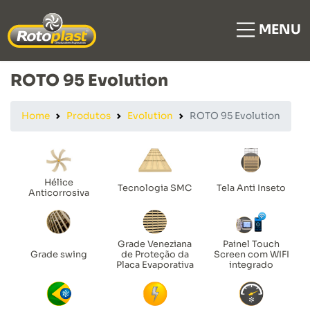
MENU
ROTO 95 Evolution
Home
Produtos
Evolution
ROTO 95 Evolution
Hélice
Tecnologia SMC
Tela Anti Inseto
Anticorrosiva
Grade Veneziana
Painel Touch
Grade swing
de Proteção da
Screen com WIFI
Placa Evaporativa
integrado