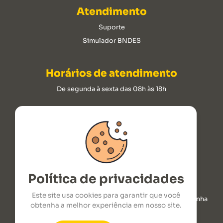
Atendimento
Suporte
Simulador BNDES
Horários de atendimento
De segunda à sexta das 08h às 18h
ROTOPLAST INDUSTRIA DE CLIMATIZADORES LTDA
CNPJ: 09.176.237/0001-00.
2026 © Todos os Direitos Reservados
Política de privacidades
Este site usa cookies para garantir que você
ROD. SC 492 Juarez Domingos Vicari - Km 1,7 - Linha
obtenha a melhor experiência em nosso site.
Poleto Maravilha, SC, CEP: 89874-000