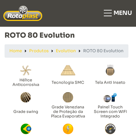
MENU
ROTO 80 Evolution
Home
Produtos
Evolution
ROTO 80 Evolution
Hélice
Tecnologia SMC
Tela Anti Inseto
Anticorrosiva
Grade Veneziana
Painel Touch
Grade swing
de Proteção da
Screen com WIFI
Placa Evaporativa
integrado