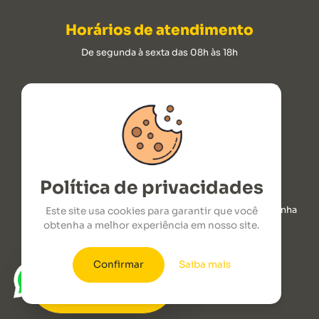
Horários de atendimento
De segunda à sexta das 08h às 18h
ROTOPLAST INDUSTRIA DE CLIMATIZADORES LTDA
CNPJ: 09.176.237/0001-00.
2026 © Todos os Direitos Reservados
Política de privacidades
ROD. SC 492 Juarez Domingos Vicari - Km 1,7 - Linha
Este site usa cookies para garantir que você
Poleto Maravilha, SC, CEP: 89874-000
obtenha a melhor experiência em nosso site.
Confirmar
Saiba mais
COMPRE AGORA
seu climatizador
pelo WhatsApp!