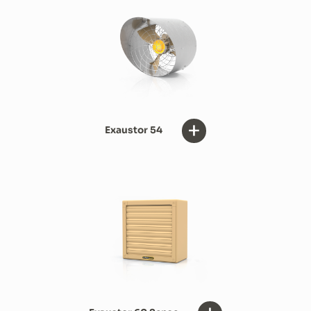
+
Exaustor 54