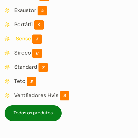
Exaustor
4
Portátil
9
Sense
3
Siroco
8
Standard
7
Teto
3
Ventiladores Hvls
6
Todos os produtos