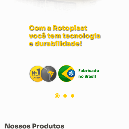
Com a Rotoplast
ia
é bom para a nature
e para sua economi
do
Fabricad
l
no Brasil
Nossos Produtos