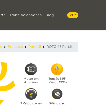
rte
Trabalhe conosco
Blog
PT
e
Produtos
Portátil
ROTO 46 Portátil
Motor em
Tensão M/F
Alumínio
127v ou 220v
3 Velocidades
Silêncioso