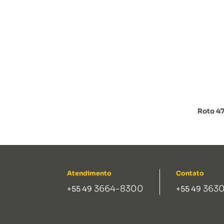
Roto 47
Atendimento
Contato
3664-8300
3630
+55 49
+55 49