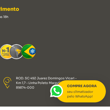
dimento
às 18h
ROD. SC 492 Juarez Domingos Vicari -
Km 1,7 - Linha Poleto Maravilha, SC, CEP:
COMPRE AGORA
89874-000
seu climatizador
pelo WhatsApp!