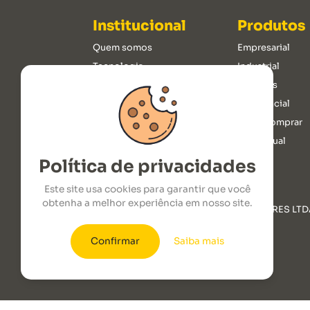
Institucional
Produtos
Quem somos
Empresarial
Tecnologia
Industrial
Trabalhe conosco
Portáteis
Área do representante
Residencial
Webmail
Onde comprar
Loja virtual
Política de privacidades
Este site usa cookies para garantir que você
obtenha a melhor experiência em nosso site.
ROTOPLAST INDUSTRIA DE CLIMATIZADORES LTD
CNPJ: 09.176.237/0001-00.
Confirmar
Saiba mais
2026 © Todos os Direitos Reservados