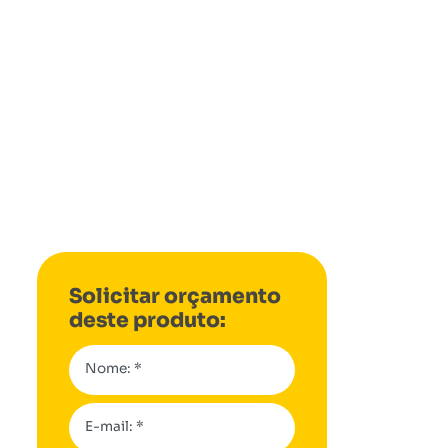
Solicitar orçamento
deste produto:
Nome: *
E-mail: *