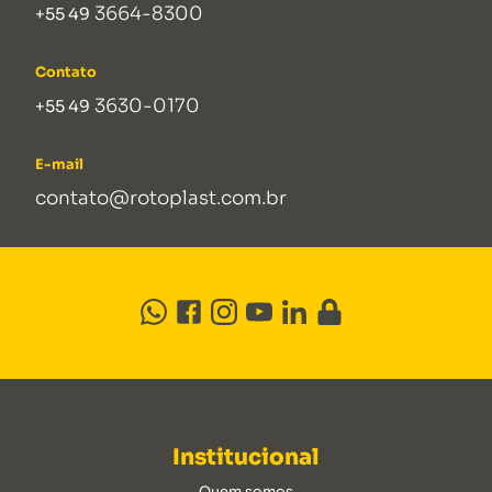
3664-8300
+55 49
Contato
3630-0170
+55 49
E-mail
contato@rotoplast.com.br
Institucional
Quem somos