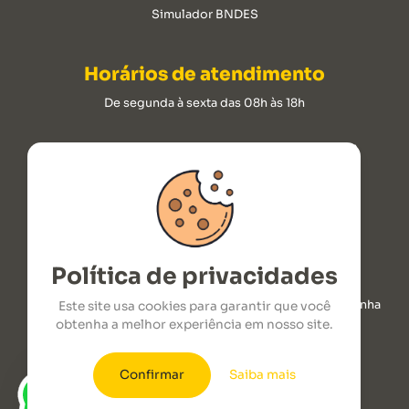
Simulador BNDES
Horários de atendimento
De segunda à sexta das 08h às 18h
ROTOPLAST INDUSTRIA DE CLIMATIZADORES LTDA
CNPJ: 09.176.237/0001-00.
2026 © Todos os Direitos Reservados
Política de privacidades
ROD. SC 492 Juarez Domingos Vicari - Km 1,7 - Linha
Este site usa cookies para garantir que você
Poleto Maravilha, SC, CEP: 89874-000
obtenha a melhor experiência em nosso site.
Confirmar
Saiba mais
COMPRE AGORA
seu climatizador