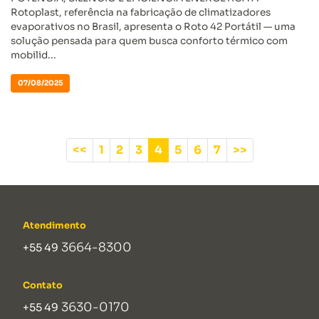
Rotoplast, referência na fabricação de climatizadores
evaporativos no Brasil, apresenta o Roto 42 Portátil — uma
solução pensada para quem busca conforto térmico com
mobilid...
07/08/2025
<<
1
2
3
4
5
6
7
>>
Atendimento
3664-8300
+55 49
Contato
3630-0170
+55 49