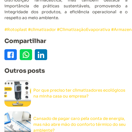
distribuição farmacêutica, mas também destaca a
importância de práticas sustentáveis, promovendo a
integridade dos produtos, a eficiência operacional e o
respeito ao meio ambiente.
#Rotoplast
#climatizador
#ClimatizaçãoEvaporativa
#Armazen
Compartilhar
Outros posts
Por que preciso ter climatizadores ecológicos
na minha casa ou empresa?
Cansado de pagar caro pela conta de energia,
mas não abre mão do conforto térmico do seu
ambiente?